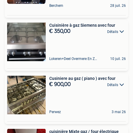
Berchem
28 juil. 26
Cuisinière à gaz Siemens avec four
€ 350,00
Détails
Lokeren+Deel Overmere En Zele
10 juil. 26
Cusiniere au gaz ( piano ) avec four
€ 900,00
Détails
Perwez
3 mai 26
cuisinière Mixte gaz / four électrique