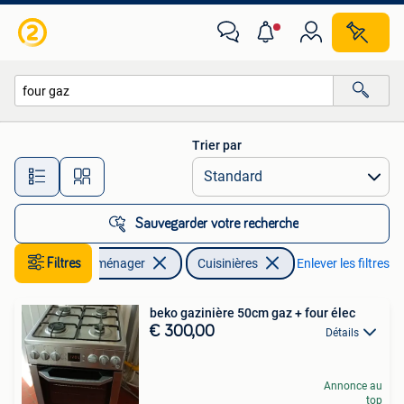
Cuisinières
Trier par
Toutes les distances…
Sauvegarder votre recherche
Filtres
Electroménager
Cuisinières
Enlever les filtres
beko gazinière 50cm gaz + four élec
€ 300,00
Détails
Annonce au
top