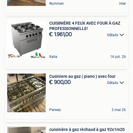
Rummen
Hier
CUISINIÈRE 4 FEUX AVEC FOUR À GAZ
PROFESSIONNELLE!
€ 1.961,00
Détails
Italia
16 juil. 26
Cusiniere au gaz ( piano ) avec four
€ 900,00
Détails
Perwez
3 mai 26
cuisinière à gaz réchaud à gaz 92x1m20