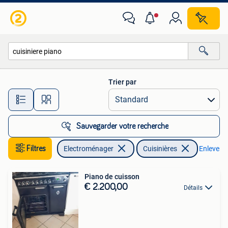
Cuisinières
Trier par
Toutes les distances…
Sauvegarder votre recherche
Filtres
Electroménager
Cuisinières
Enlever le
Piano de cuisson
€ 2.200,00
Détails