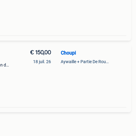
r. À
€ 150,00
Choupi
18 juil. 26
Aywaille + Partie De Rouvreux
on de