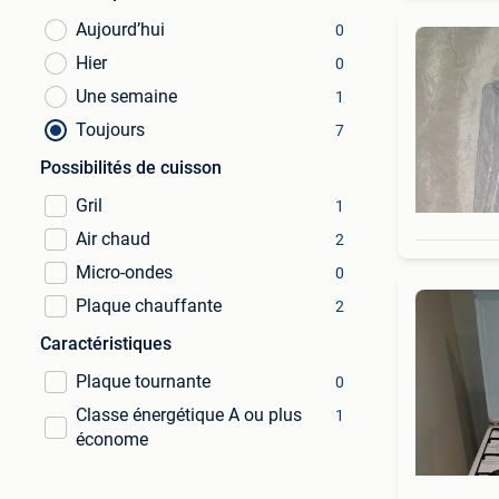
Aujourd’hui
0
Hier
0
Une semaine
1
Toujours
7
Possibilités de cuisson
Gril
1
Air chaud
2
Micro-ondes
0
Plaque chauffante
2
Caractéristiques
Plaque tournante
0
Classe énergétique A ou plus
1
économe