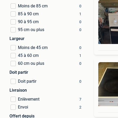
Moins de 85 cm
0
85 à 90 cm
1
90 à 95 cm
0
95 cm ou plus
0
Largeur
Moins de 45 cm
0
45 à 60 cm
1
60 cm ou plus
0
Doit partir
Doit partir
0
Livraison
Enlèvement
7
Envoi
2
Offert depuis