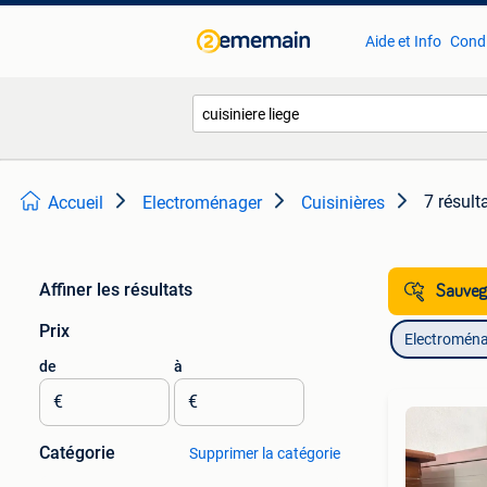
Aide et Info
Condi
7 résult
Accueil
Electroménager
Cuisinières
Affiner les résultats
Sauvega
Prix
Electromén
de
à
€
€
Catégorie
Supprimer la catégorie