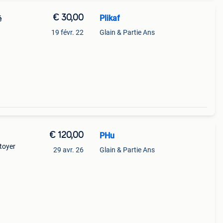
€ 30,00
Plikaf
19 févr. 22
Glain & Partie Ans
€ 120,00
PHu
toyer
29 avr. 26
Glain & Partie Ans