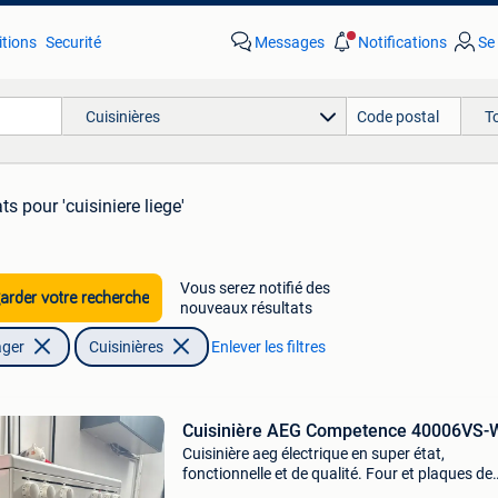
tions
Securité
Messages
Notifications
Se
Cuisinières
T
ats
pour 'cuisiniere liege'
Vous serez notifié des
rder votre recherche
nouveaux résultats
ager
Cuisinières
Enlever les filtres
Cuisinière AEG Competence 40006VS
Cuisinière aeg électrique en super état,
fonctionnelle et de qualité. Four et plaques de
cuisson (60 cm) intégrés. Mesures : 59.6 Cm 