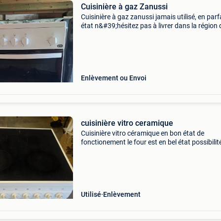
Cuisinière à gaz Zanussi
Cuisinière à gaz zanussi jamais utilisé, en parf
état n&#39;hésitez pas à livrer dans la région 
liège - kempen gaz naturel ou gaz en bouteille t
0478284844
Enlèvement ou Envoi
cuisinière vitro ceramique
Cuisinière vitro céramique en bon état de
fonctionement le four est en bel état possibilit
transport région liège moyenant supplément
Utilisé
Enlèvement