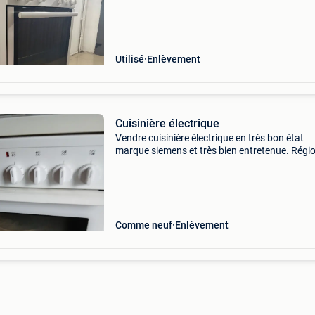
largeur, 85 cm de hauteur et 60 cm de longueu
Venir récupére
Utilisé
Enlèvement
Cuisinière électrique
Vendre cuisinière électrique en très bon état
marque siemens et très bien entretenue. Régi
liège. Pas d&#39;envoi ! 150€. 0474 94 62 21
Comme neuf
Enlèvement