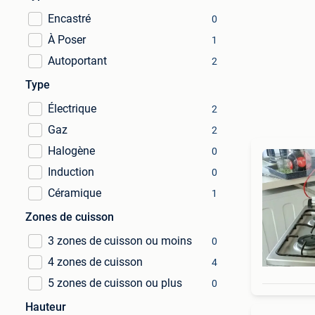
Encastré
0
À Poser
1
Autoportant
2
Type
Électrique
2
Gaz
2
Halogène
0
Induction
0
Céramique
1
Zones de cuisson
3 zones de cuisson ou moins
0
4 zones de cuisson
4
5 zones de cuisson ou plus
0
Hauteur