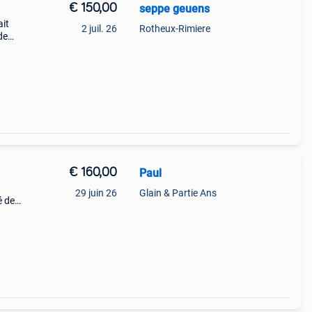
€ 150,00
seppe geuens
ait
2 juil. 26
Rotheux-Rimiere
de
el.
€ 160,00
Paul
29 juin 26
Glain & Partie Ans
é de