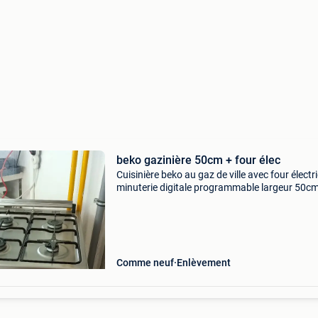
beko gazinière 50cm + four élec
Cuisinière beko au gaz de ville avec four électr
minuterie digitale programmable largeur 50c
idéale petits espaces kot, chalet ou caravane 
convertible bonbonne four 220v traces d&#39
Comme neuf
Enlèvement