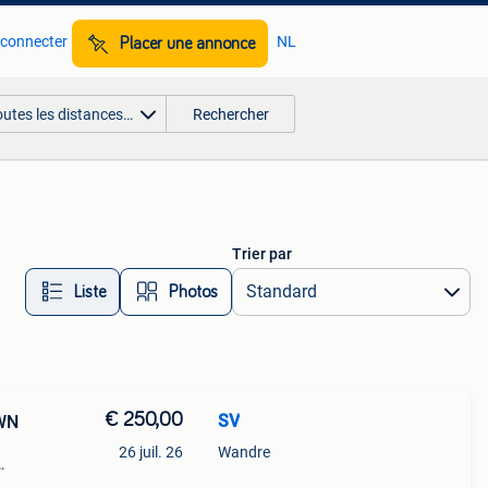
 connecter
NL
Placer une annonce
outes les distances…
Rechercher
Trier par
Liste
Photos
€ 250,00
SV
-WN
26 juil. 26
Wandre
de