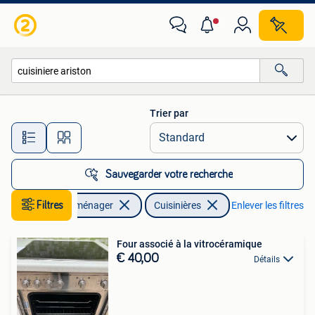
Cuisinières
Trier par
Toutes les distances…
Sauvegarder votre recherche
Filtres
Electroménager
Cuisinières
Enlever les filtres
Four associé à la vitrocéramique
€ 40,00
Détails