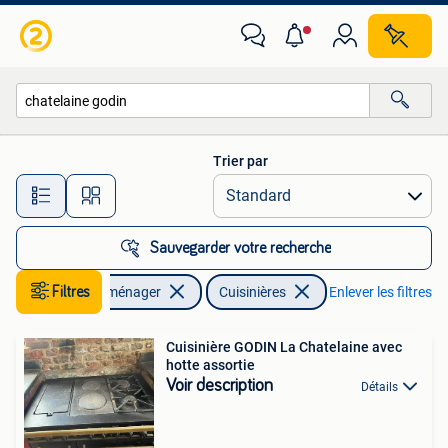
Cuisinières
Trier par
Toutes les distances…
Sauvegarder votre recherche
Filtres
Electroménager
Cuisinières
Enlever les filtres
Cuisinière GODIN La Chatelaine avec
hotte assortie
Voir description
Détails