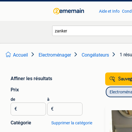
Aide et Info
Condi
1 résu
Accueil
Electroménager
Congélateurs
Affiner les résultats
Sauvega
Prix
Electromén
de
à
€
€
Catégorie
Supprimer la catégorie