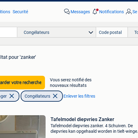
tions
Securité
Messages
Notifications
Se
Congélateurs
T
ltat
pour 'zanker'
Vous serez notifié des
rder votre recherche
nouveaux résultats
ager
Congélateurs
Enlever les filtres
Tafelmodel diepvries Zanker
Tafelmodel diepvries zanker. 4 Schuiven. De
diepvries kan opgehaald worden in tielt-winge
(provincie vlaams-brabant).