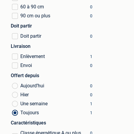
60 à 90 cm
0
90 cm ou plus
0
Doit partir
Doit partir
0
Livraison
Enlèvement
1
Envoi
0
Offert depuis
Aujourd’hui
0
Hier
0
Une semaine
1
Toujours
1
Caractéristiques
Classe énergétique A ou plus
0