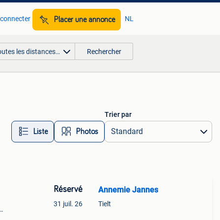
 connecter
NL
Placer une annonce
outes les distances…
Rechercher
Trier par
Liste
Photos
Réservé
Annemie Jannes
31 juil. 26
Tielt