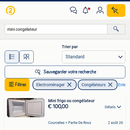
Congélateurs
Trier par
Toutes les distances…
Sauvegarder votre recherche
Filtres
Electroménager
Congélateurs
Enlever
Mini frigo ou congélateur
€ 100,00
Détails
Courcelles + Partie De Roux
2 août 26