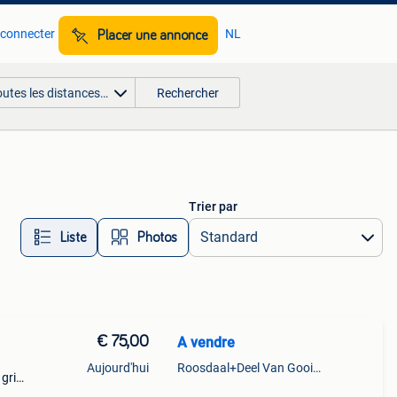
 connecter
NL
Placer une annonce
outes les distances…
Rechercher
Trier par
Liste
Photos
€ 75,00
A vendre
Aujourd'hui
Roosdaal+Deel Van Gooik En Sint-Kwintens-Lennik
 gris
us