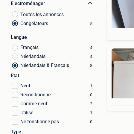
Electroménager
Toutes les annonces
Congélateurs
5
Langue
Français
4
Néerlandais
4
Néerlandais & Français
8
État
Neuf
1
Reconditionné
0
Comme neuf
2
Utilisé
1
Ne fonctionne pas
0
Type