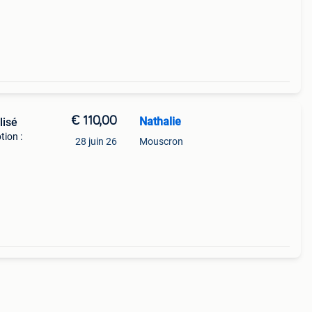
€ 110,00
Nathalie
lisé
tion :
28 juin 26
Mouscron
ur