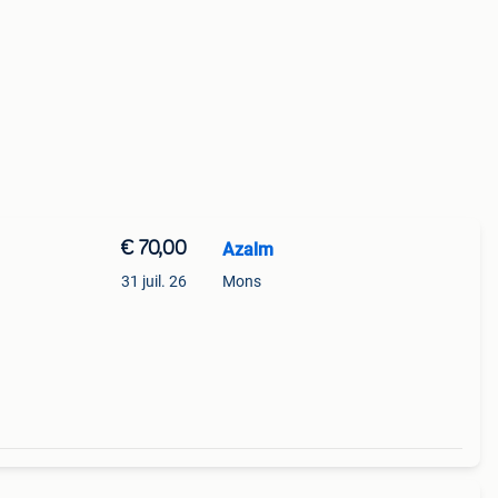
€ 70,00
Azalm
31 juil. 26
Mons