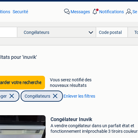
tions
Securité
Messages
Notifications
Se
Congélateurs
T
ltats
pour 'inuvik'
Vous serez notifié des
rder votre recherche
nouveaux résultats
ager
Congélateurs
Enlever les filtres
Congélateur Inuvik
A vendre congélateur dans un parfait état et
fonctionnement irréprochable 3 tiroirs couleur
a venir chercher sur erembodegem (9320) no