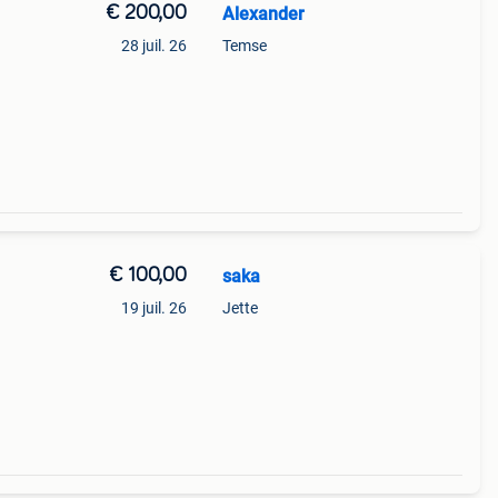
€ 200,00
Alexander
28 juil. 26
Temse
€ 100,00
saka
19 juil. 26
Jette