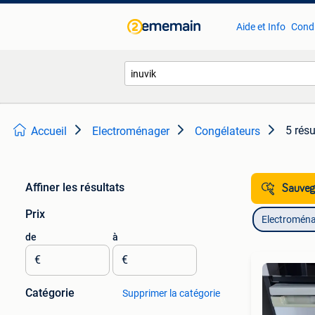
Aide et Info
Condi
5 résu
Accueil
Electroménager
Congélateurs
Affiner les résultats
Sauvega
Prix
Electromén
de
à
€
€
Catégorie
Supprimer la catégorie