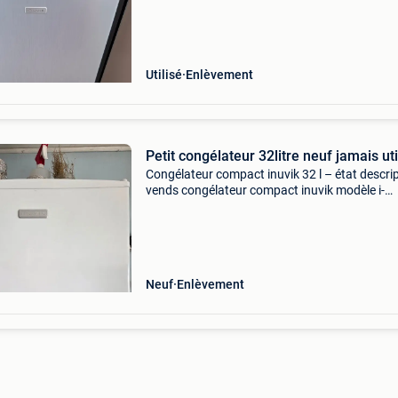
avons acheté un plus grand pour nos besoins
Utilisé
Enlèvement
Petit congélateur 32litre neuf jamais uti
Congélateur compact inuvik 32 l – état descrip
vends congélateur compact inuvik modèle i-
fre1001mwa+. Capacité : 32 litres état : neuf
thermostat réglable format compact, idéal po
studio, cham
Neuf
Enlèvement