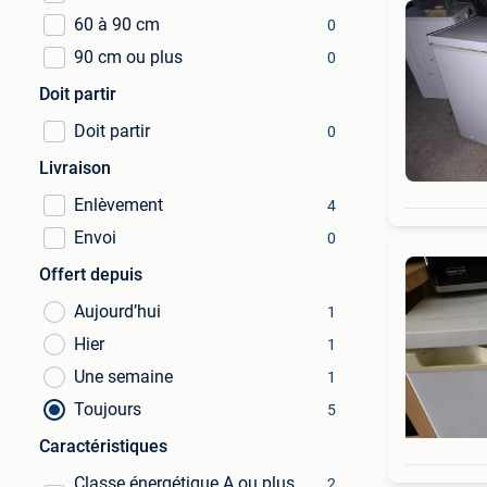
60 à 90 cm
0
90 cm ou plus
0
Doit partir
Doit partir
0
Livraison
Enlèvement
4
Envoi
0
Offert depuis
Aujourd’hui
1
Hier
1
Une semaine
1
Toujours
5
Caractéristiques
Classe énergétique A ou plus
2