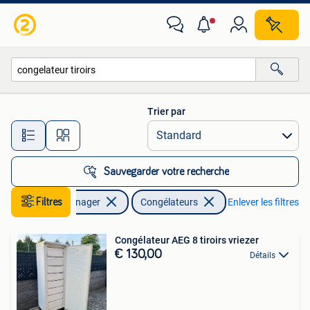
Congélateurs
Trier par
Toutes les distances…
Sauvegarder votre recherche
Electroménager
Filtres
Congélateurs
Enlever les filtres
Congélateur AEG 8 tiroirs vriezer
€ 130,00
Détails