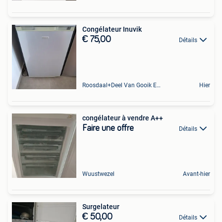
Congélateur Inuvik
€ 75,00
Détails
Roosdaal+Deel Van Gooik En Sint-Kwintens-Lennik
Hier
congélateur à vendre A++
Faire une offre
Détails
Wuustwezel
Avant-hier
Surgelateur
€ 50,00
Détails