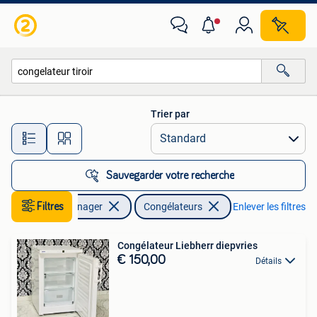
Congélateurs
Trier par
Toutes les distances…
Sauvegarder votre recherche
Electroménager
Filtres
Congélateurs
Enlever les filtres
Congélateur Liebherr diepvries
€ 150,00
Détails