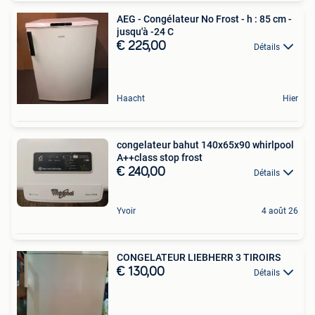
AEG - Congélateur No Frost - h : 85 cm -
jusqu'à -24 C
€ 225,00
Détails
Haacht
Hier
congelateur bahut 140x65x90 whirlpool
A++class stop frost
€ 240,00
Détails
Yvoir
4 août 26
CONGELATEUR LIEBHERR 3 TIROIRS
€ 130,00
Détails