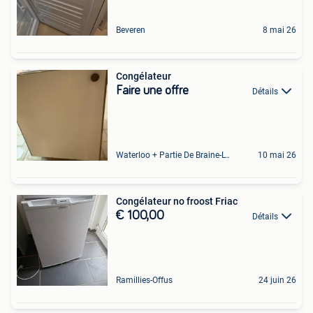
Beveren
8 mai 26
Congélateur
Faire une offre
Détails
Waterloo + Partie De Braine-L'Alleud, De Ohain
10 mai 26
Congélateur no froost Friac
€ 100,00
Détails
Ramillies-Offus
24 juin 26