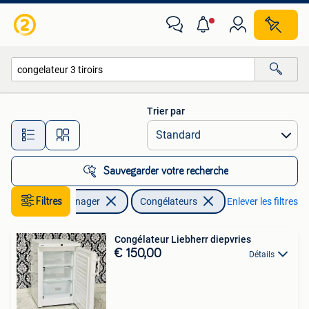
Congélateurs
Trier par
Toutes les distances…
Sauvegarder votre recherche
Electroménager
Filtres
Congélateurs
Enlever les filtres
Congélateur Liebherr diepvries
€ 150,00
Détails