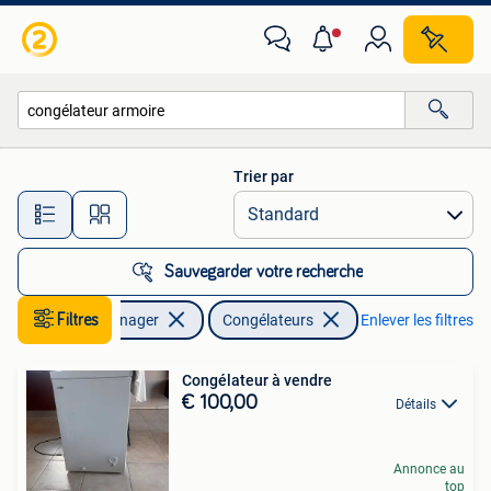
Congélateurs
Trier par
Toutes les distances…
Sauvegarder votre recherche
Electroménager
Filtres
Congélateurs
Enlever les filtres
Congélateur à vendre
€ 100,00
Détails
Annonce au
top