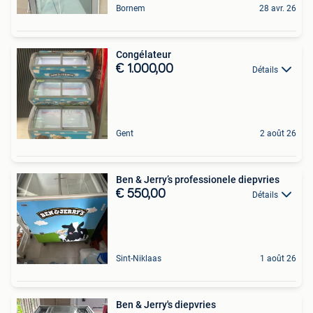
Bornem
28 avr. 26
Congélateur
€ 1.000,00
Détails
Gent
2 août 26
Ben & Jerry’s professionele diepvries
€ 550,00
Détails
Sint-Niklaas
1 août 26
Ben & Jerry's diepvries