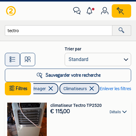
Climatiseurs
Trier par
Toutes les distances…
Sauvegarder votre recherche
Filtres
Electroménager
Climatiseurs
Enlever les filtres
climatiseur Tectro TP2520
€ 115,00
Détails