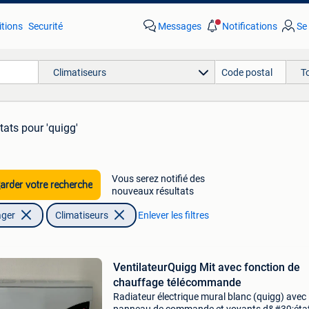
tions
Securité
Messages
Notifications
Se
Climatiseurs
T
ltats
pour 'quigg'
Vous serez notifié des
rder votre recherche
nouveaux résultats
ager
Climatiseurs
Enlever les filtres
VentilateurQuigg Mit avec fonction de
chauffage télécommande
Radiateur électrique mural blanc (quigg) avec