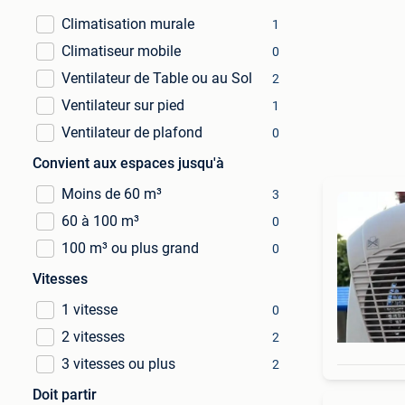
Climatisation murale
1
Climatiseur mobile
0
Ventilateur de Table ou au Sol
2
Ventilateur sur pied
1
Ventilateur de plafond
0
Convient aux espaces jusqu'à
Moins de 60 m³
3
60 à 100 m³
0
100 m³ ou plus grand
0
Vitesses
1 vitesse
0
2 vitesses
2
3 vitesses ou plus
2
Doit partir