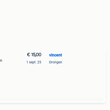
€ 15,00
vincent
in
1 sept. 25
Drongen