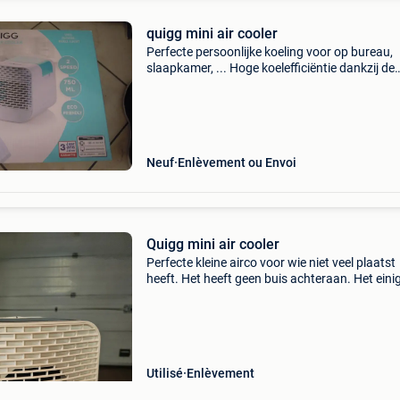
quigg mini air cooler
Perfecte persoonlijke koeling voor op bureau,
slaapkamer, ... Hoge koelefficiëntie dankzij de
watergekoelde luchtcirculatie 2 snelheden zet
warme, droge lucht om in koele, zuivere, vocht
lucht comp
Neuf
Enlèvement ou Envoi
Quigg mini air cooler
Perfecte kleine airco voor wie niet veel plaatst
heeft. Het heeft geen buis achteraan. Het eini
dat je moet doen is water toevoegen en hem in
stopcontact steken. De airco heeft op mijn ap
Utilisé
Enlèvement