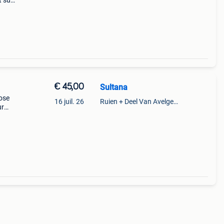
 sur
acue
€ 45,00
Sultana
ose
16 juil. 26
Ruien + Deel Van Avelgem En Waarmaarde
ur