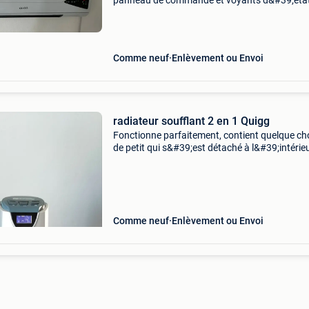
panneau de commande et voyants d&#39;état
le côté droit. L&#39;appareil de chauffage év
de l&#39;air chaud par l&#39;ouverture sit
Comme neuf
Enlèvement ou Envoi
radiateur soufflant 2 en 1 Quigg
Fonctionne parfaitement, contient quelque ch
de petit qui s&#39;est détaché à l&#39;intérie
mais n&#39;a aucun impact sur son
fonctionnement télécommande disponible
fonctionne avec ve
Comme neuf
Enlèvement ou Envoi