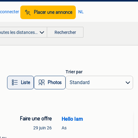
 connecter
NL
Placer une annonce
outes les distances…
Rechercher
Trier par
Liste
Photos
Faire une offre
Hello Iam
29 juin 26
As