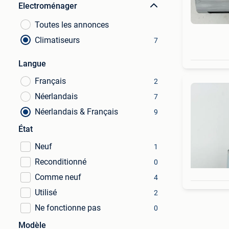
Electroménager
Toutes les annonces
Climatiseurs
7
Langue
Français
2
Néerlandais
7
Néerlandais & Français
9
État
Neuf
1
Reconditionné
0
Comme neuf
4
Utilisé
2
Ne fonctionne pas
0
Modèle