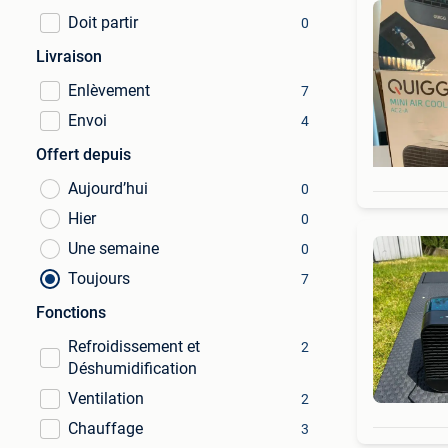
Doit partir
0
Livraison
Enlèvement
7
Envoi
4
Offert depuis
Aujourd’hui
0
Hier
0
Une semaine
0
Toujours
7
Fonctions
Refroidissement et
2
Déshumidification
Ventilation
2
Chauffage
3