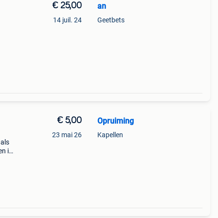
€ 25,00
an
14 juil. 24
Geetbets
€ 5,00
Opruiming
23 mai 26
Kapellen
 als
en in