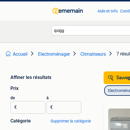
Aide et Info
Condi
7 résu
Accueil
Electroménager
Climatiseurs
Affiner les résultats
Sauvega
Prix
Electromén
de
à
€
€
Catégorie
Supprimer la catégorie