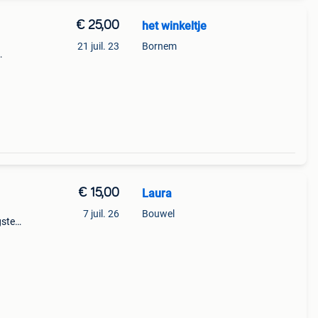
€ 25,00
het winkeltje
21 juil. 23
Bornem
ige
€ 15,00
Laura
7 juil. 26
Bouwel
gste
 het
parte