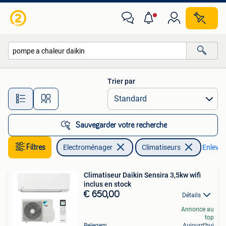
Climatiseurs
Trier par
Toutes les distances…
Sauvegarder votre recherche
Filtres
Electroménager
Climatiseurs
Enlever 
Climatiseur Daikin Sensira 3,5kw wifi
inclus en stock
€ 650,00
Détails
Annonce au
top
Relegem
Aujourd'hui