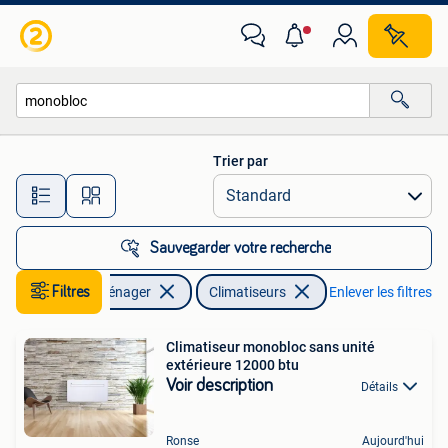
Climatiseurs
Trier par
Toutes les distances…
Sauvegarder votre recherche
Filtres
Electroménager
Climatiseurs
Enlever les filtres
Climatiseur monobloc sans unité
extérieure 12000 btu
Voir description
Détails
Ronse
Aujourd'hui