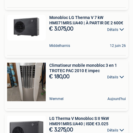
Monobloc LG Therma V 7 kW
HM071MRS.UA40 | À PARTIR DE 2 600€
€ 3.075,00
Détails
Middelharnis
12 juin 26
Climatiseur mobile monobloc 3 en 1
TROTEC PAC 2010 E impec
€ 180,00
Détails
Wemmel
Aujourd'hui
LG Therma V Monobloc S II 9kW
HM091MRS.UA40 | ISDE €3.025
€ 3.275,00
Détails