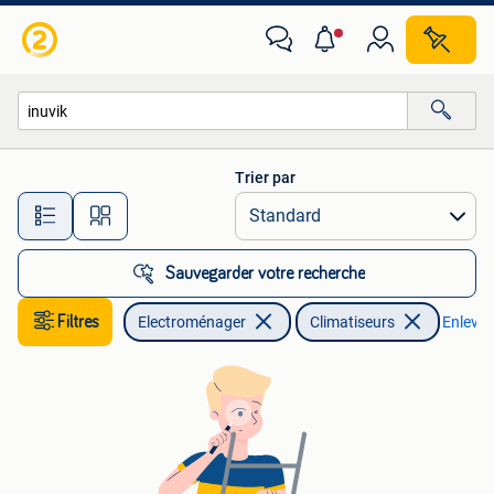
Climatiseurs
Trier par
Toutes les distances…
Sauvegarder votre recherche
Filtres
Electroménager
Climatiseurs
Enlever 