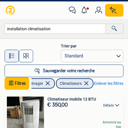
Climatiseurs
Trier par
Toutes les distances…
Sauvegarder votre recherche
Filtres
Electroménager
Climatiseurs
Enlever les filtres
Climatiseur mobile 12 BTU
€ 350,00
Détails
Annonce au
top