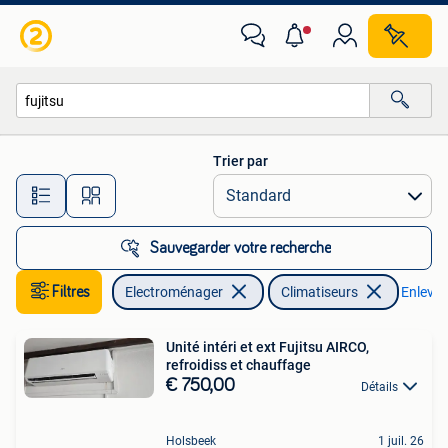
Climatiseurs
Trier par
Toutes les distances…
Sauvegarder votre recherche
Filtres
Electroménager
Climatiseurs
Enlever 
Unité intéri et ext Fujitsu AIRCO,
refroidiss et chauffage
€ 750,00
Détails
Holsbeek
1 juil. 26