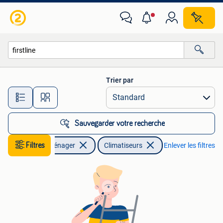
Climatiseurs
Trier par
Toutes les distances…
Sauvegarder votre recherche
Filtres
Electroménager
Climatiseurs
Enlever les filtres