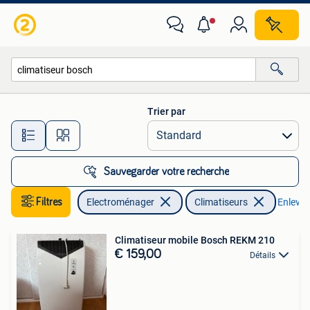
Climatiseurs
Trier par
Toutes les distances…
Sauvegarder votre recherche
Filtres
Electroménager
Climatiseurs
Enlever 
Climatiseur mobile Bosch REKM 210
€ 159,00
Détails