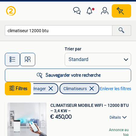
Climatiseurs
Trier par
Toutes les distances…
Sauvegarder votre recherche
Filtres
Electroménager
Climatiseurs
Enlever les filtres
CLIMATISEUR MOBILE WIFI – 12000 BTU
– 3,4 KW –
€ 450,00
Détails
Annonce au
top