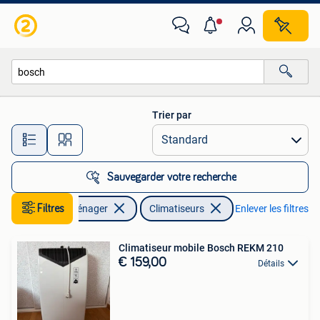
Climatiseurs
Trier par
Toutes les distances…
Sauvegarder votre recherche
Filtres
Electroménager
Climatiseurs
Enlever les filtres
Climatiseur mobile Bosch REKM 210
€ 159,00
Détails