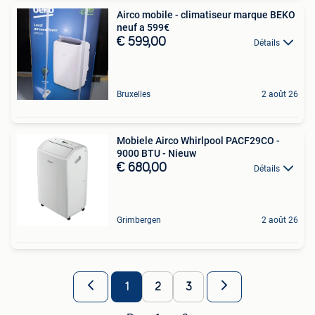
Airco mobile - climatiseur marque BEKO
neuf a 599€
€ 599,00
Détails
Bruxelles
2 août 26
Mobiele Airco Whirlpool PACF29CO -
9000 BTU - Nieuw
€ 680,00
Détails
Grimbergen
2 août 26
1
2
3