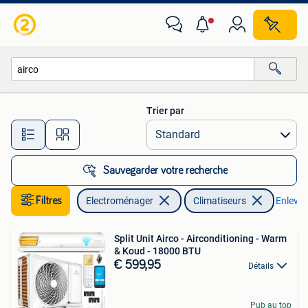
Climatiseurs
Trier par
Toutes les distances…
Sauvegarder votre recherche
Filtres
Electroménager
Climatiseurs
Enlever 
Split Unit Airco - Airconditioning - Warm
& Koud - 18000 BTU
€ 599,95
Détails
Pub au top