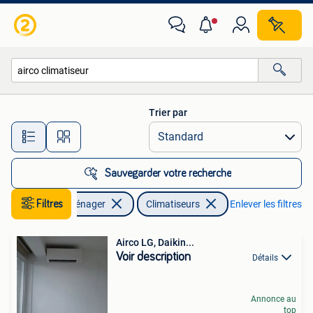
Climatiseurs
Trier par
Toutes les distances…
Sauvegarder votre recherche
Filtres
Electroménager
Climatiseurs
Enlever les filtres
Airco LG, Daikin...
Voir description
Détails
Annonce au
top