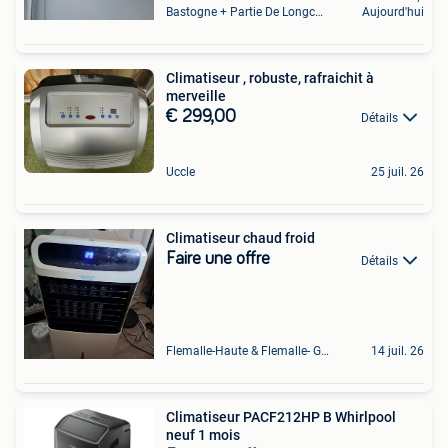
Bastogne + Partie De Longchamps Et Sibret
Aujourd'hui
Climatiseur , robuste, rafraichit à
merveille
€ 299,00
Détails
Uccle
25 juil. 26
Climatiseur chaud froid
Faire une offre
Détails
Flemalle-Haute & Flemalle- Grande & Partie Awirs
14 juil. 26
Climatiseur PACF212HP B Whirlpool
neuf 1 mois