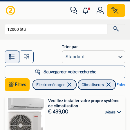
Climatiseurs
Trier par
Toutes les distances…
Sauvegarder votre recherche
Filtres
Electroménager
Climatiseurs
Enlever 
Veuillez installer votre propre système
de climatisation
€ 499,00
Détails