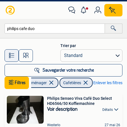
Cafetières
Trier par
Toutes les distances…
Sauvegarder votre recherche
Filtres
Electroménager
Cafetières
Enlever les filtres
Philips Senseo Viva Café Duo Select
HD6566/50 Koffiemachine
Voir description
Détails
Westerlo
27 mai 26