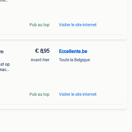
ofd
ilia
Pub au top
Visiter le site internet
€ 8,95
Eccellente.be
mm
Avant-hier
Toute la Belgique
ast op
mac,
1
bar,
Pub au top
Visiter le site internet