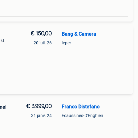
€ 150,00
Bang & Camera
kt.
20 juil. 26
Ieper
€ 3.999,00
Franco Distefano
nel
31 janv. 24
Ecaussines-D'Enghien