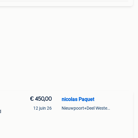
€ 450,00
nicolas Paquet
12 juin 26
Nieuwpoort+Deel Westende
d