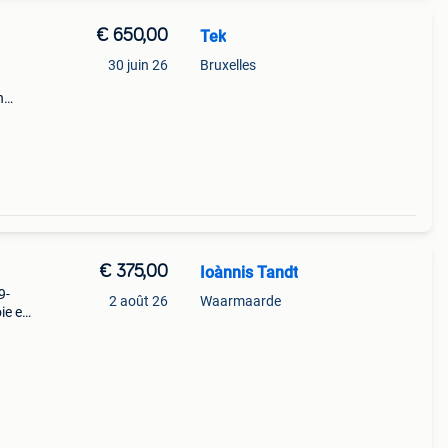
€ 650,00
Tek
30 juin 26
Bruxelles
n
€ 375,00
Ioànnis Tandt
9-
2 août 26
Waarmaarde
ie en
en.
envou