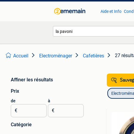
Aide et Info
Condi
27 résult
Accueil
Electroménager
Cafetières
Affiner les résultats
Sauvega
Prix
Electromén
de
à
€
€
Catégorie