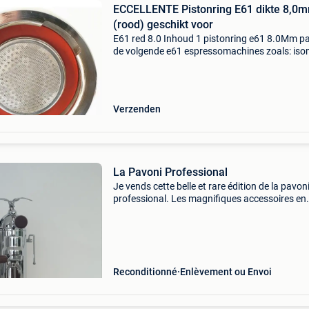
ECCELLENTE Pistonring E61 dikte 8,0
(rood) geschikt voor
E61 red 8.0 Inhoud 1 pistonring e61 8.0Mm p
de volgende e61 espressomachines zoals: iso
quickmill, rocket, myway, bfc, vbm, brasilia b6
groepen, kees van der westen speedster, expo
leli
Verzenden
La Pavoni Professional
Je vends cette belle et rare édition de la pavon
professional. Les magnifiques accessoires en
noyer et l&#39;aigle complètent l&#39;apparei
joints, l&#39;élément chauffant, les pied
Reconditionné
Enlèvement ou Envoi