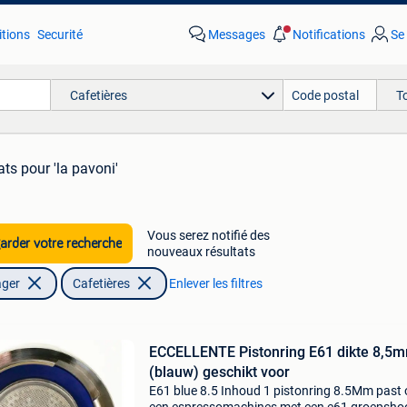
tions
Securité
Messages
Notifications
Se
Cafetières
T
ats
pour 'la pavoni'
Vous serez notifié des
rder votre recherche
nouveaux résultats
ager
Cafetières
Enlever les filtres
ECCELLENTE Pistonring E61 dikte 8,5
(blauw) geschikt voor
E61 blue 8.5 Inhoud 1 pistonring 8.5Mm past