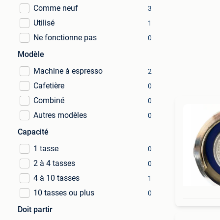
Comme neuf
3
Utilisé
1
Ne fonctionne pas
0
Modèle
Machine à espresso
2
Cafetière
0
Combiné
0
Autres modèles
0
Capacité
1 tasse
0
2 à 4 tasses
0
4 à 10 tasses
1
10 tasses ou plus
0
Doit partir