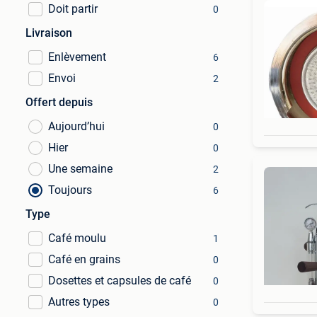
Doit partir
0
Livraison
Enlèvement
6
Envoi
2
Offert depuis
Aujourd’hui
0
Hier
0
Une semaine
2
Toujours
6
Type
Café moulu
1
Café en grains
0
Dosettes et capsules de café
0
Autres types
0