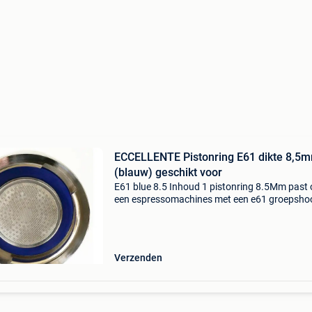
ECCELLENTE Pistonring E61 dikte 8,5
(blauw) geschikt voor
E61 blue 8.5 Inhoud 1 pistonring 8.5Mm past
een espressomachines met een e61 groepsho
zoals: isomac, quickmill, myway, bfc, vbm, bras
e61 groepen, faema e61 groep, la pavoni –
sommige machin
Verzenden