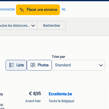
 connecter
NL
Placer une annonce
outes les distances…
Rechercher
Trier par
Liste
Photos
€ 8,95
Eccellente.be
mm
Avant-hier
Toute la Belgique
 op