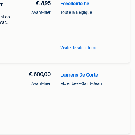
€ 8,95
Eccellente.be
mm
Avant-hier
Toute la Belgique
ast op
mac,
1
bar,
Visiter le site internet
€ 600,00
Laurens De Corte
i
Avant-hier
Molenbeek-Saint-Jean
l. Les