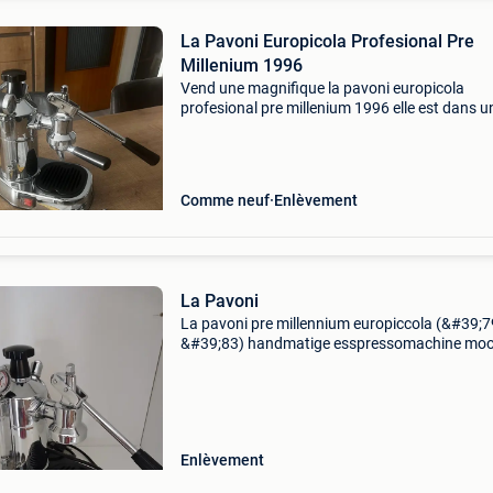
La Pavoni Europicola Profesional Pre
Millenium 1996
Vend une magnifique la pavoni europicola
profesional pre millenium 1996 elle est dans u
superbe état! Elle n’a pas servie pendant des
années. Elle sera fourni avec son certificat de
garantie de l’épo
Comme neuf
Enlèvement
La Pavoni
La pavoni pre millennium europiccola (&#39;7
&#39;83) handmatige esspressomachine moo
werkende staat, dichtingen vorig jaar vervang
Buisje veiligheidsventiel afgekraakt maar is e
Enlèvement