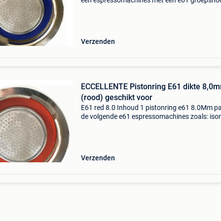
een espressomachines met een e61 groepsho
zoals: isomac, quickmill, myway, bfc, vbm, bras
e61 groepen, faema e61 groep, la pavoni –
sommige machin
Verzenden
ECCELLENTE Pistonring E61 dikte 8,0
(rood) geschikt voor
E61 red 8.0 Inhoud 1 pistonring e61 8.0Mm p
de volgende e61 espressomachines zoals: iso
quickmill, rocket, myway, bfc, vbm, brasilia b6
groepen, kees van der westen speedster, expo
leli
Verzenden