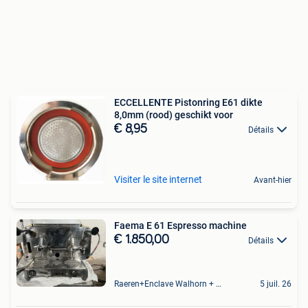
ECCELLENTE Pistonring E61 dikte
8,0mm (rood) geschikt voor
€ 8,95
Détails
Visiter le site internet
Avant-hier
Faema E 61 Espresso machine
€ 1.850,00
Détails
Raeren+Enclave Walhorn + Gebietsteil Eupen
5 juil. 26