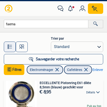
Cafetières
Trier par
Toutes les distances…
Sauvegarder votre recherche
Filtres
Electroménager
Cafetières
Enlever les
ECCELLENTE Pistonring E61 dikte
8,5mm (blauw) geschikt voor
€ 8,95
Détails
Pub au top