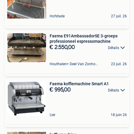
Hofstade
27 juil. 26
Faema E91AmbassadorSE 3-groeps
professioneel espressomachine
€ 2.550,00
Détails
Houthalen+ Deel Van Zonhoven En Zolder
23 juil. 26
Faema koffiemachine Smart A1
€ 995,00
Détails
Lier
18 juin 26