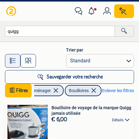
Bouilloires
Trier par
Toutes les distances…
Sauvegarder votre recherche
Filtres
Electroménager
Bouilloires
Enlever les filtres
Bouilloire de voyage de la marque Quigg
jamais utilisée
€ 6,00
Détails