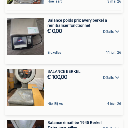
Hoeilaart
3 mai 26
Balance poids prix avery berkel a
reinitialiser fonctionnel
€ 0,00
Détails
Bruxelles
11 juil. 26
BALANCE BERKEL
€ 100,00
Détails
Niel-Bij-As
4 févr. 26
Balance émaillée 1945 Berkel