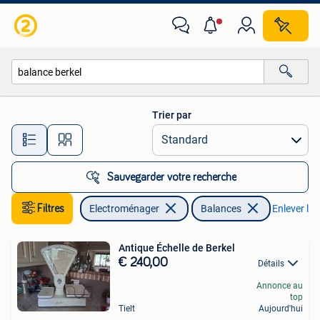
Balances
Trier par
Toutes les distances…
Sauvegarder votre recherche
Filtres
Electroménager
Balances
Enlever les 
Antique Échelle de Berkel
€ 240,00
Détails
Annonce au
top
Tielt
Aujourd'hui