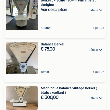
Berkel LP Scale 1954 — Parfait état
d'origine
Voir description
Détails
Kuurne
11 juil. 26
Balance Berkel
€ 75,00
Détails
Ternat
16 avr. 22
Magnifique balance vintage Berkel (
états excellant )
€ 300,00
Détails