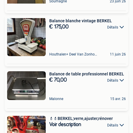
Soumagne
23 juin 26
Balance blanche vintage BERKEL
€ 175,00
Détails
Houthalen+ Deel Van Zonhoven En Zolder
11 juin 26
Balance de table professionnel BERKEL
€ 70,00
Détails
Malonne
15 avr. 26
💄💄BERKEL;verre,ajuster,rénover
Voir description
Détails