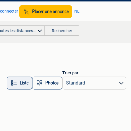
 connecter
NL
Placer une annonce
outes les distances…
Rechercher
Trier par
Liste
Photos