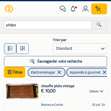
Appareils à gourmet
Trier par
Toutes les distances…
Sauvegarder votre recherche
Filtres
Electroménager
Appareils à gourmet
chauffe plats vintage
€ 10,00
Détails
Braine-Le-Comte
30 juil. 26