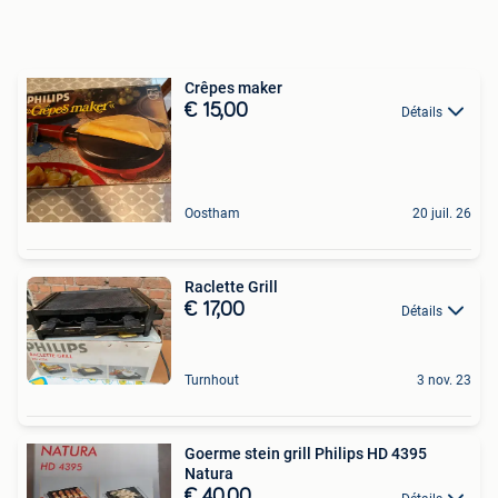
Crêpes maker
€ 15,00
Détails
Oostham
20 juil. 26
Raclette Grill
€ 17,00
Détails
Turnhout
3 nov. 23
Goerme stein grill Philips HD 4395
Natura
€ 40,00