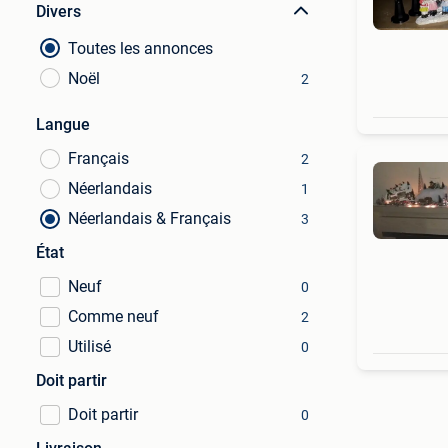
Divers
Toutes les annonces
Noël
2
Langue
Français
2
Néerlandais
1
Néerlandais & Français
3
État
Neuf
0
Comme neuf
2
Utilisé
0
Doit partir
Doit partir
0