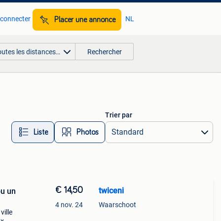
 connecter
NL
Placer une annonce
outes les distances…
Rechercher
Trier par
Liste
Photos
€ 14,50
twiceni
ou un
4 nov. 24
Waarschoot
ville