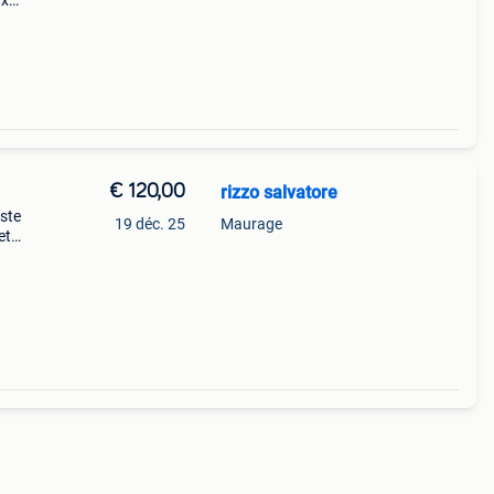
 x
 h 6,5
€ 120,00
rizzo salvatore
iste
19 déc. 25
Maurage
et
ins de