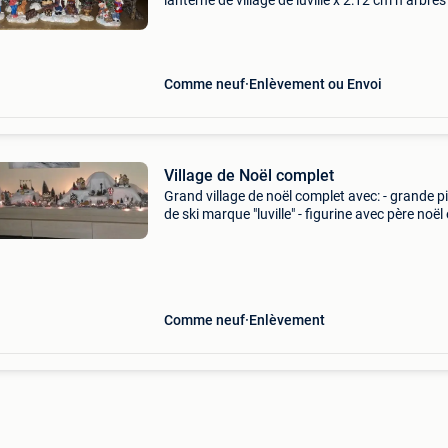
lanterne de village de luville x 2:12 cm h arbres
3:9,5 ; 10 et 10,5 cm hauteur de clôture 8,5 cm
cm largeur du pont 3,5 cm h 10,5 cm l
Comme neuf
Enlèvement ou Envoi
Village de Noël complet
Grand village de noël complet avec: - grande p
de ski marque "luville" - figurine avec père noël 
âne marque "luville" - 6 maisonnettes, - 20 sap
différentes formes, -
Comme neuf
Enlèvement