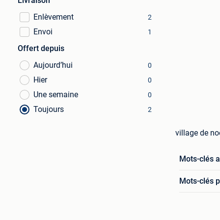
Livraison
Enlèvement
2
Envoi
1
Offert depuis
Aujourd’hui
0
Hier
0
Une semaine
0
Toujours
2
village de no
Mots-clés 
Mots-clés p