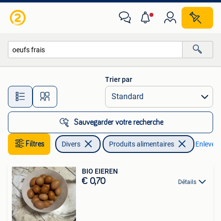
Produits alimentaires
Trier par
Toutes les distances…
Sauvegarder votre recherche
Filtres
Divers
Produits alimentaires
Enlever l
BIO EIEREN
€ 0,70
Détails