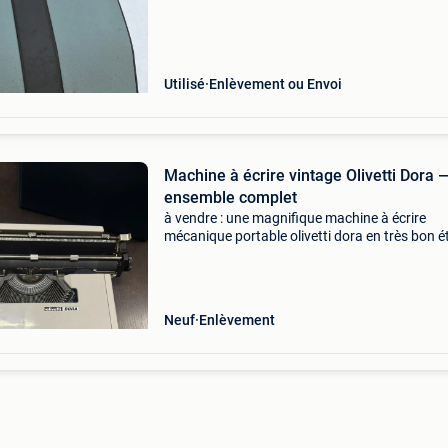
inclus et en bon état - clavier azerty - couleur 
d
Utilisé
Enlèvement ou Envoi
Machine à écrire vintage Olivetti Dora 
ensemble complet
à vendre : une magnifique machine à écrire
mécanique portable olivetti dora en très bon é
Jamais utilisé, complètement neuf. Cet olivetti
classique possède un clavier azerty belge et es
livré ave
Neuf
Enlèvement