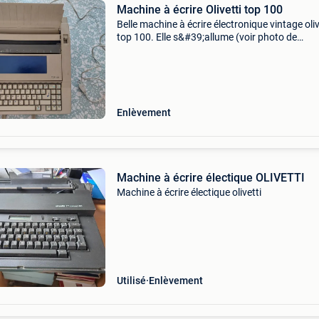
Machine à écrire Olivetti top 100
Belle machine à écrire électronique vintage oliv
top 100. Elle s&#39;allume (voir photo de
l&#39;écran allumé), mais je n&#39;ai pas pu 
l&#39;impression. Je ne sais pas si l
Enlèvement
Machine à écrire électique OLIVETTI
Machine à écrire électique olivetti
Utilisé
Enlèvement