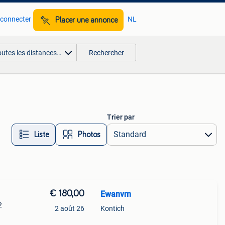
 connecter
NL
Placer une annonce
outes les distances…
Rechercher
Trier par
Liste
Photos
€ 180,00
Ewanvm
2
2 août 26
Kontich
gine