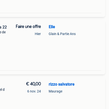
Faire une offre
Elle
a 22
e de
Hier
Glain & Partie Ans
€ 40,00
rizzo salvatore
el d
6 nov. 24
Maurage