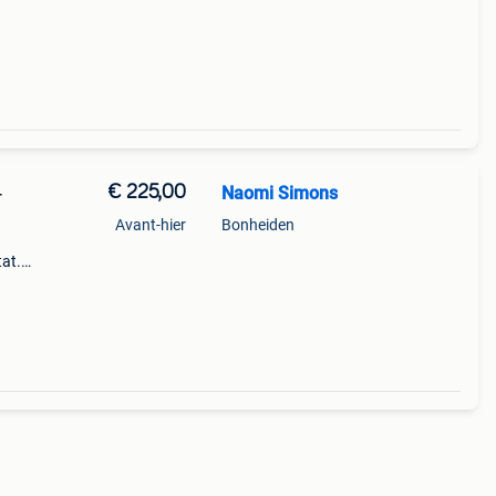
aqua
€ 225,00
Naomi Simons
—
Avant-hier
Bonheiden
tat.
t