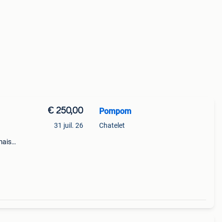
€ 250,00
Pompom
31 juil. 26
Chatelet
mais