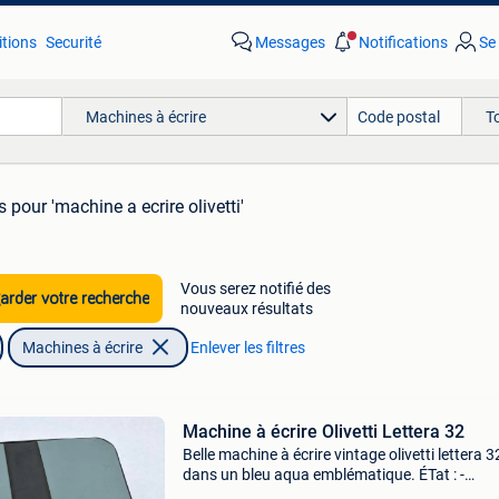
tions
Securité
Messages
Notifications
Se
Machines à écrire
T
s
pour 'machine a ecrire olivetti'
Vous serez notifié des
rder votre recherche
nouveaux résultats
Machines à écrire
Enlever les filtres
Machine à écrire Olivetti Lettera 32
Belle machine à écrire vintage olivetti lettera 3
dans un bleu aqua emblématique. ÉTat : -
entièrement mécanique - étui zippé d&#39;ori