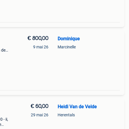
€ 800,00
Dominique
9 mai 26
Marcinelle
s de
€ 60,00
Heidi Van de Velde
29 mai 26
Herentals
- ii,
e