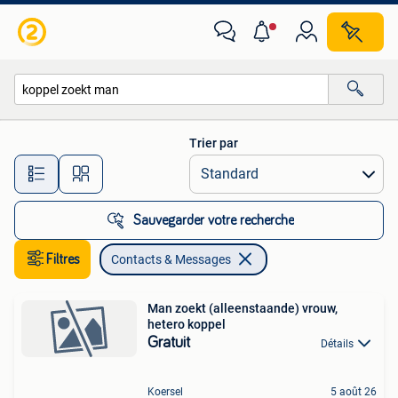
Contacts & Messages
Trier par
Toutes les distances…
Sauvegarder votre recherche
Filtres
Contacts & Messages
Man zoekt (alleenstaande) vrouw,
hetero koppel
Gratuit
Détails
Koersel
5 août 26