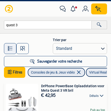
Virtual Reality
Trier par
Toutes les distances…
Sauvegarder votre recherche
Filtres
Consoles de jeu & Jeux vidéo
Virtual Reality
DrPhone PowerBase Oplaadstation voor
Meta Quest 3 VR bril
€ 42,95
Détails
Pub au top