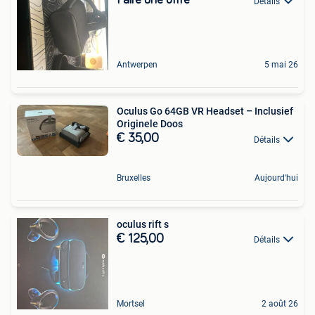
Faire une offre
Détails
Antwerpen
5 mai 26
Oculus Go 64GB VR Headset – Inclusief
Originele Doos
€ 35,00
Détails
Bruxelles
Aujourd'hui
oculus rift s
€ 125,00
Détails
Mortsel
2 août 26