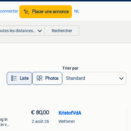
 connecter
NL
Placer une annonce
outes les distances…
Rechercher
Trier par
Liste
Photos
€ 80,00
KristofVdA
og in
2 août 26
Wetteren
in vr