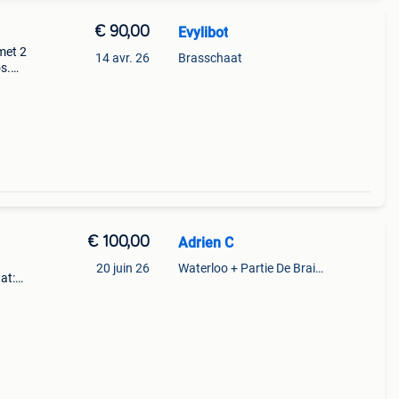
€ 90,00
Evylibot
 met 2
14 avr. 26
Brasschaat
os.
€ 100,00
Adrien C
20 juin 26
Waterloo + Partie De Braine-L'Alleud, De Ohain
at:
e