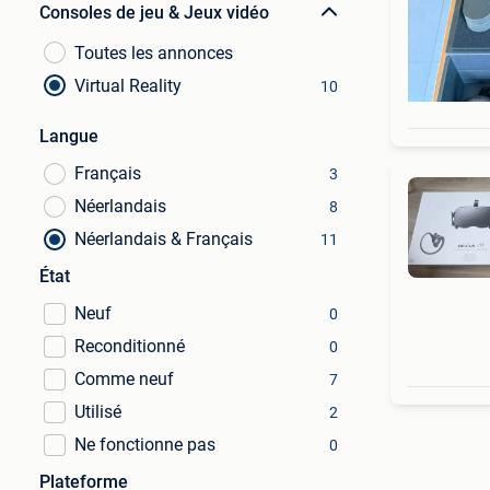
Consoles de jeu & Jeux vidéo
Toutes les annonces
Virtual Reality
10
Langue
Français
3
Néerlandais
8
Néerlandais & Français
11
État
Neuf
0
Reconditionné
0
Comme neuf
7
Utilisé
2
Ne fonctionne pas
0
Plateforme