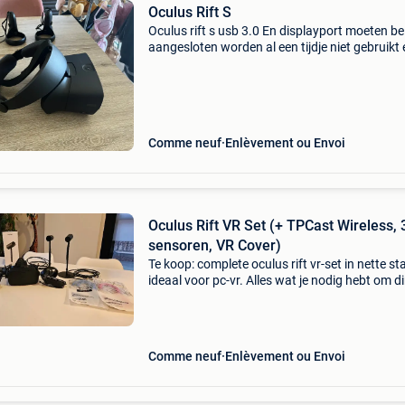
Oculus Rift S
Oculus rift s usb 3.0 En displayport moeten be
aangesloten worden al een tijdje niet gebruikt 
ook geen interesse meer in niet extreem veel
gebruikt
Comme neuf
Enlèvement ou Envoi
Oculus Rift VR Set (+ TPCast Wireless, 
sensoren, VR Cover)
Te koop: complete oculus rift vr-set in nette st
ideaal voor pc-vr. Alles wat je nodig hebt om di
te starten is inbegrepen, plus handige extra’s.
Inhoud van de set: oculus rift headset 2× ocul
Comme neuf
Enlèvement ou Envoi