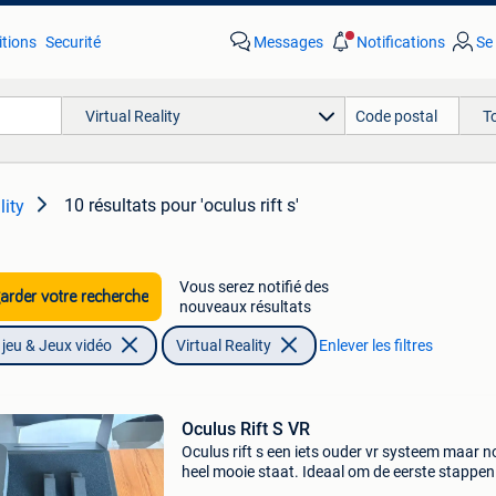
tions
Securité
Messages
Notifications
Se
Virtual Reality
T
10 résultats
pour 'oculus rift s'
lity
Vous serez notifié des
rder votre recherche
nouveaux résultats
jeu & Jeux vidéo
Virtual Reality
Enlever les filtres
Oculus Rift S VR
Oculus rift s een iets ouder vr systeem maar n
heel mooie staat. Ideaal om de eerste stappen 
wereld te zetten. Komt met originele box.