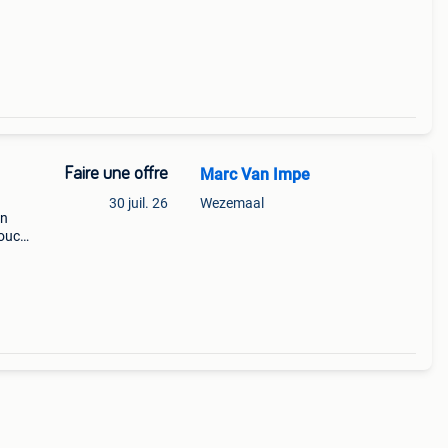
Faire une offre
Marc Van Impe
30 juil. 26
Wezemaal
on
touch
er la