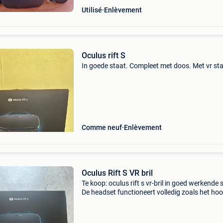
Utilisé
Enlèvement
Oculus rift S
In goede staat. Compleet met doos. Met vr st
Comme neuf
Enlèvement
Oculus Rift S VR bril
Te koop: oculus rift s vr-bril in goed werkende 
De headset functioneert volledig zoals het hoo
geeft een scherpe en vloeiende vr-ervaring. Id
voor wie wil instappen in virtual reality