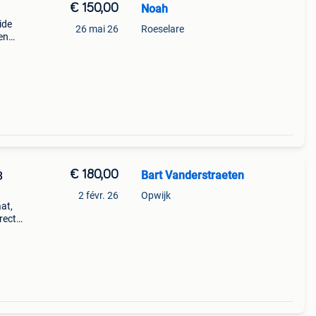
€ 150,00
Noah
ide
26 mai 26
Roeselare
en
€ 180,00
Bart Vanderstraeten
3
2 févr. 26
Opwijk
aat,
rect