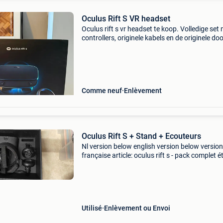
Oculus Rift S VR headset
Oculus rift s vr headset te koop. Volledige set
controllers, originele kabels en de originele do
Alles werkt nog en is in zeer goede staat (geen
krassen of defecten). Altijd netjes gebruikt e
Comme neuf
Enlèvement
Oculus Rift S + Stand + Ecouteurs
Nl version below english version below version
française article: oculus rift s - pack complet ét
très bon prix: 100 € remarques: pack incluant l
casque oculus rift s, un support de rangement
Utilisé
Enlèvement ou Envoi