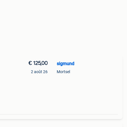
€ 125,00
sigmund
2 août 26
Mortsel