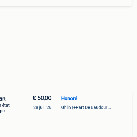
€ 50,00
Honoré
ift
n état
28 juil. 26
Ghlin (+Part De Baudour 1971)
 pc
ante