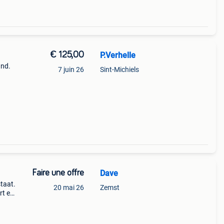
€ 125,00
P.Verhelle
and.
7 juin 26
Sint-Michiels
Faire une offre
Dave
staat.
20 mai 26
Zemst
rt en
eaal