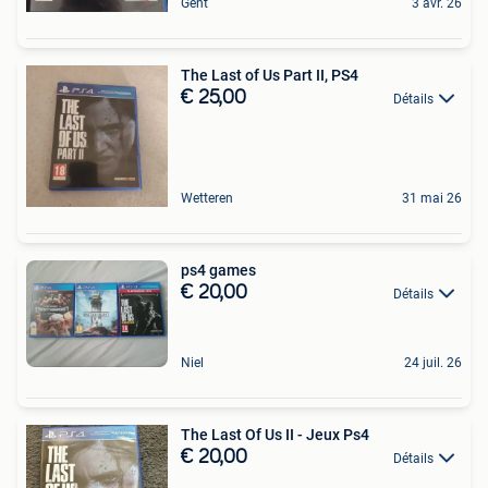
Gent
3 avr. 26
The Last of Us Part II, PS4
€ 25,00
Détails
Wetteren
31 mai 26
ps4 games
€ 20,00
Détails
Niel
24 juil. 26
The Last Of Us II - Jeux Ps4
€ 20,00
Détails