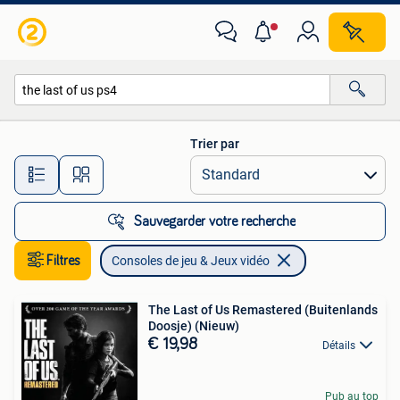
Consoles de jeu & Jeux vidéo
Trier par
Toutes les distances…
Sauvegarder votre recherche
Filtres
Consoles de jeu & Jeux vidéo
The Last of Us Remastered (Buitenlands
Doosje) (Nieuw)
€ 19,98
Détails
Pub au top