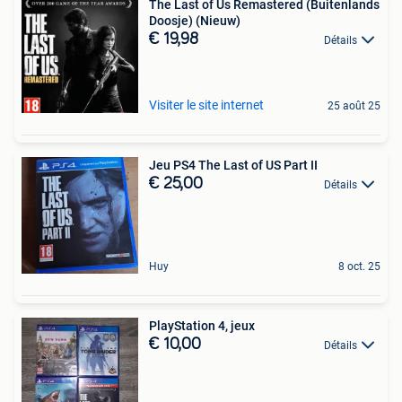
The Last of Us Remastered (Buitenlands
Doosje) (Nieuw)
€ 19,98
Détails
Visiter le site internet
25 août 25
Jeu PS4 The Last of US Part II
€ 25,00
Détails
Huy
8 oct. 25
PlayStation 4, jeux
€ 10,00
Détails