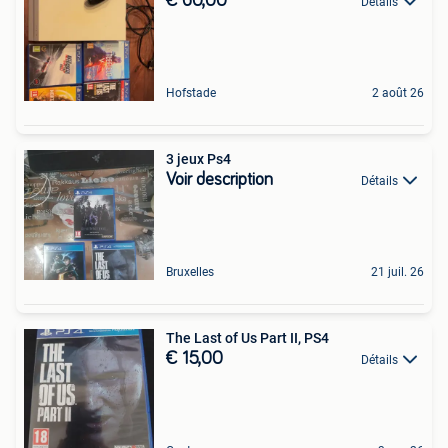
€ 60,00
Détails
Hofstade
2 août 26
3 jeux Ps4
Voir description
Détails
Bruxelles
21 juil. 26
The Last of Us Part II, PS4
€ 15,00
Détails