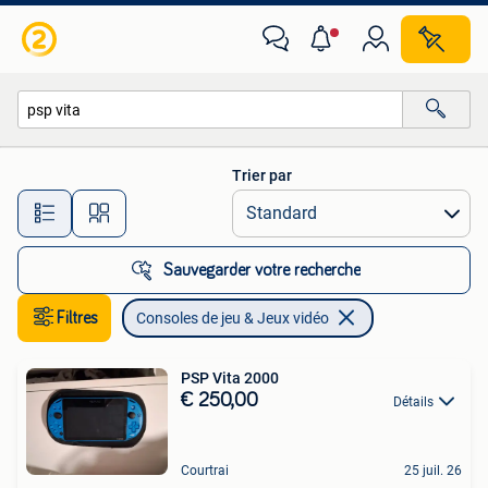
Consoles de jeu & Jeux vidéo
Trier par
Toutes les distances…
Sauvegarder votre recherche
Filtres
Consoles de jeu & Jeux vidéo
PSP Vita 2000
€ 250,00
Détails
Courtrai
25 juil. 26