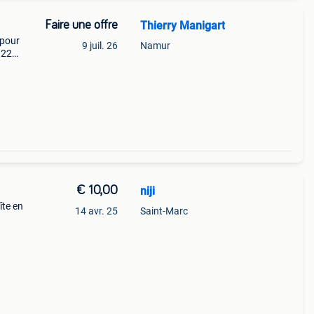
Faire une offre
Thierry Manigart
 pour
9 juil. 26
Namur
 22
€ 10,00
niji
îte en
14 avr. 25
Saint-Marc