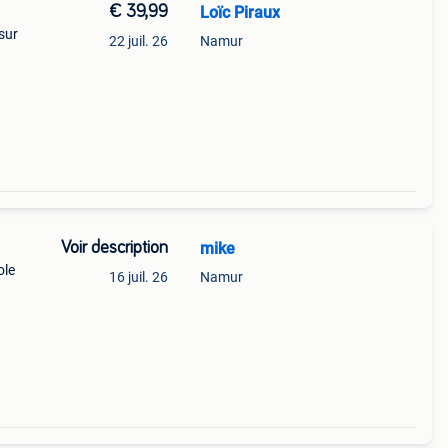
€ 39,99
Loïc Piraux
sur
22 juil. 26
Namur
Voir description
mike
ole
16 juil. 26
Namur