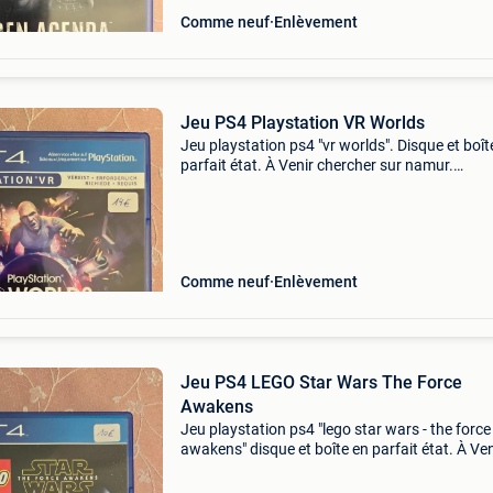
Comme neuf
Enlèvement
Jeu PS4 Playstation VR Worlds
Jeu playstation ps4 "vr worlds". Disque et boît
parfait état. À Venir chercher sur namur.
N&#39;hésitez pas à consulter mes autres
annonces.
Comme neuf
Enlèvement
Jeu PS4 LEGO Star Wars The Force
Awakens
Jeu playstation ps4 "lego star wars - the force
awakens" disque et boîte en parfait état. À Ven
chercher sur namur.