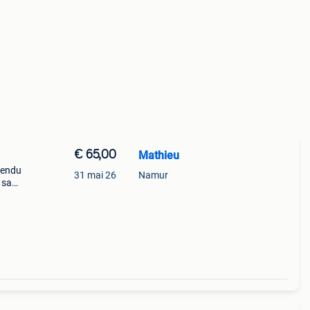
€ 65,00
Mathieu
vendu
31 mai 26
Namur
 sa