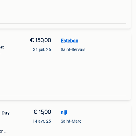
€ 150,00
Esteban
 et
31 juil. 26
Saint-Servais
t de
€ 15,00
niji
e Day
14 avr. 25
Saint-Marc
on