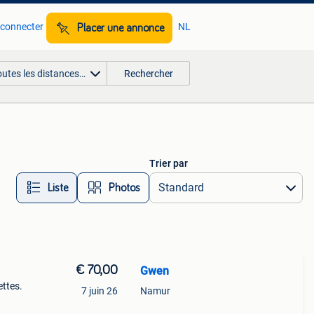
 connecter
NL
Placer une annonce
outes les distances…
Rechercher
Trier par
Liste
Photos
€ 70,00
Gwen
ettes.
7 juin 26
Namur