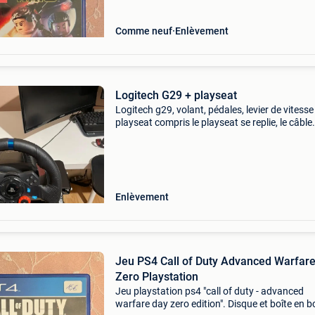
Comme neuf
Enlèvement
Logitech G29 + playseat
Logitech g29, volant, pédales, levier de vitesse
playseat compris le playseat se replie, le câble
management est déjà fait ( voir 2ème photo).
Modèle playstation avec la led pour les rappor
vit
Enlèvement
Jeu PS4 Call of Duty Advanced Warfar
Zero Playstation
Jeu playstation ps4 "call of duty - advanced
warfare day zero edition". Disque et boîte en b