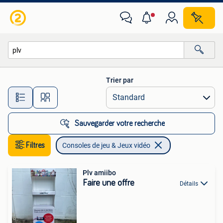
Consoles de jeu & Jeux vidéo
Trier par
Toutes les distances…
Sauvegarder votre recherche
Filtres
Consoles de jeu & Jeux vidéo
Plv amiibo
Faire une offre
Détails