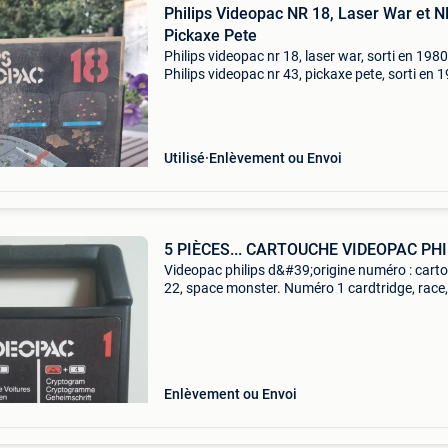
Philips Videopac NR 18, Laser War et N
Pickaxe Pete
Philips videopac nr 18, laser war, sorti en 1980
Philips videopac nr 43, pickaxe pete, sorti en 
Destiné à être utilisé avec la console philips g
les copies sont livrées dans leur étui rigi
Utilisé
Enlèvement ou Envoi
5 PIÈCES... CARTOUCHE VIDEOPAC PHI
Videopac philips d&#39;origine numéro : cart
22, space monster. Numéro 1 cardtridge, race,
cryptogram et spin-out numéro 39, freedom
fighters. Numéro : 43. Cartouche : pickaxe pet
Numéro :
Enlèvement ou Envoi