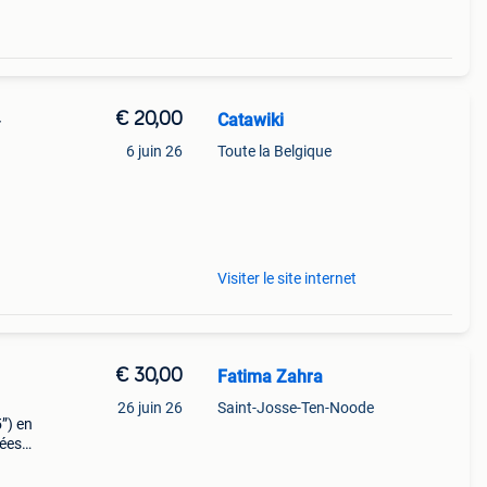
€ 20,00
Catawiki
-
6 juin 26
Toute la Belgique
9%
1977–
Visiter le site internet
€ 30,00
Fatima Zahra
26 juin 26
Saint-Josse-Ten-Noode
”) en
nées
illant