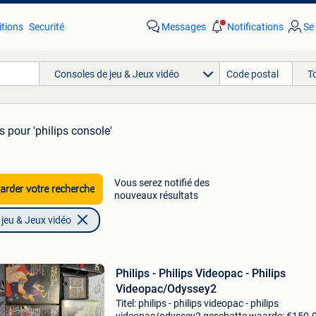
tions
Securité
Messages
Notifications
Se
Consoles de jeu & Jeux vidéo
T
ts
pour 'philips console'
Vous serez notifié des
rder votre recherche
nouveaux résultats
jeu & Jeux vidéo
Philips - Philips Videopac - Philips
Videopac/Odyssey2
Titel: philips - philips videopac - philips