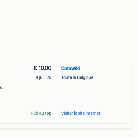
€ 10,00
Catawiki
9 juil. 26
Toute la Belgique
:
een
Pub au top
Visiter le site internet