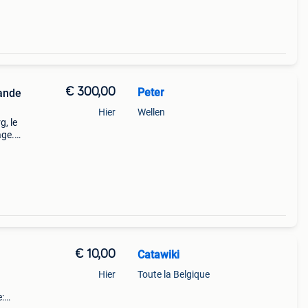
€ 300,00
Peter
mande
Hier
Wellen
, le
age.
trop
€ 10,00
Catawiki
Hier
Toute la Belgique
: