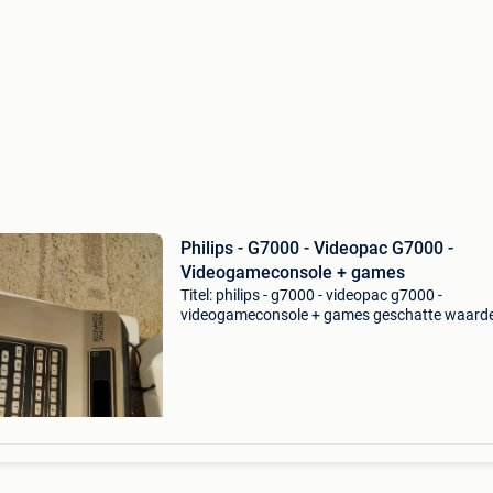
Philips - G7000 - Videopac G7000 -
Videogameconsole + games
Titel: philips - g7000 - videopac g7000 -
videogameconsole + games geschatte waarde
€199.0 Belangrijk: winnende biedingen zijn
exclusief 9% koperbescherming + €3 te koop: 
complete, unie