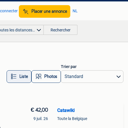
 connecter
NL
Placer une annonce
outes les distances…
Rechercher
Trier par
Liste
Photos
€ 42,00
Catawiki
9 juil. 26
Toute la Belgique