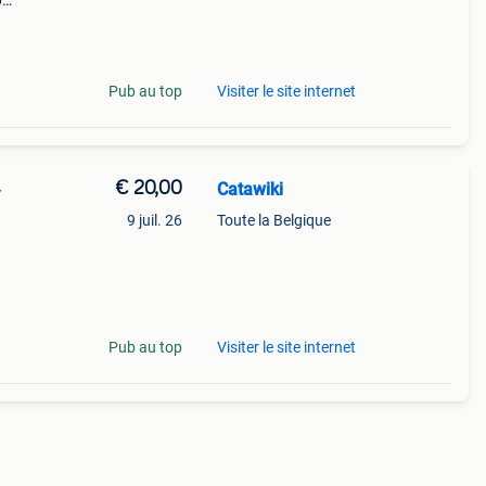
0
9%
0 /
Pub au top
Visiter le site internet
€ 20,00
Catawiki
-
9 juil. 26
Toute la Belgique
9%
1977–
Pub au top
Visiter le site internet