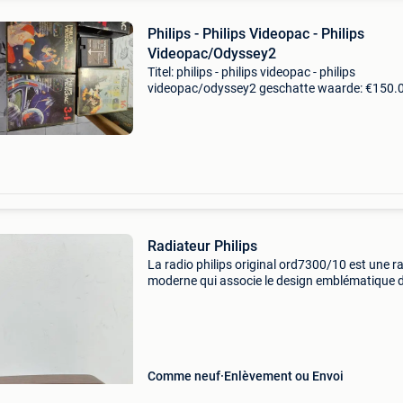
Philips - Philips Videopac - Philips
Videopac/Odyssey2
Titel: philips - philips videopac - philips
videopac/odyssey2 geschatte waarde: €150.
Belangrijk: winnende biedingen zijn exclusief 
koperbescherming + €3 philips videopac g700
odyssey
Radiateur Philips
La radio philips original ord7300/10 est une r
moderne qui associe le design emblématique 
radios philips des années 1950 aux technolog
contemporaines. Il s&#39;agit d&#39;un appa
Comme neuf
Enlèvement ou Envoi