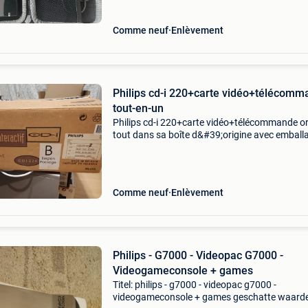
Comme neuf
Enlèvement
Philips cd-i 220+carte vidéo+télécom
tout-en-un
Philips cd-i 220+carte vidéo+télécommande org
tout dans sa boîte d&#39;origine avec emball
Le tiroir à cd s&#39;ouvre et se ferme un peu 
fort.
Comme neuf
Enlèvement
Philips - G7000 - Videopac G7000 -
Videogameconsole + games
Titel: philips - g7000 - videopac g7000 -
videogameconsole + games geschatte waarde