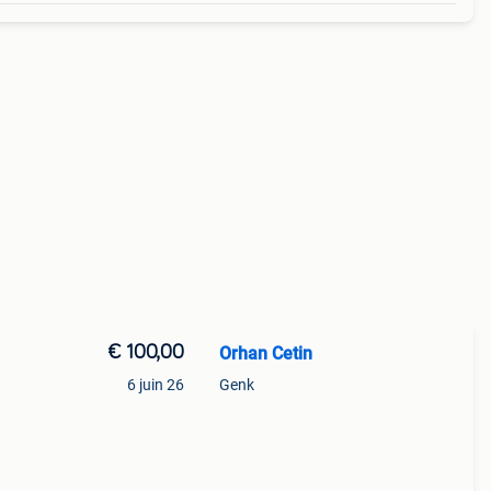
€ 100,00
Orhan Cetin
6 juin 26
Genk