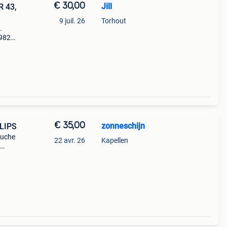
€ 30,00
Jill
R 43,
9 juil. 26
Torhout
.
1982.
7000,
€ 35,00
zonneschijn
LIPS
ouche
22 avr. 26
Kapellen
e.