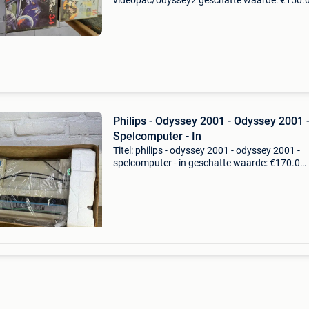
videopac/odyssey2 geschatte waarde: €150.
Belangrijk: winnende biedingen zijn exclusief 
koperbescherming + €3 philips videopac g700
odyssey
Philips - Odyssey 2001 - Odyssey 2001 
Spelcomputer - In
Titel: philips - odyssey 2001 - odyssey 2001 -
spelcomputer - in geschatte waarde: €170.0
Belangrijk: winnende biedingen zijn exclusief 
koperbescherming + €3 retro gaming set uit 
ph