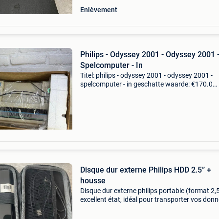
Enlèvement
Philips - Odyssey 2001 - Odyssey 2001 
Spelcomputer - In
Titel: philips - odyssey 2001 - odyssey 2001 -
spelcomputer - in geschatte waarde: €170.0
Belangrijk: winnende biedingen zijn exclusief 
koperbescherming + €3 retro gaming set uit 
ph
Disque dur externe Philips HDD 2.5” +
housse
Disque dur externe philips portable (format 2,5
excellent état, idéal pour transporter vos don
facilement. Caractéristiques : • couleur : noir br
avec logo philips blanc • for