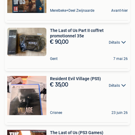
Merelbeke+Deel Zwijnaarde
Avant-hier
The Last of Us Part II coffret
promotionnel 35e
€ 90,00
Détails
Gent
7 mai 26
Resident Evil Village (PS5)
€ 35,00
Détails
Crisnee
23 juin 26
The Last of Us (PS3 Games)