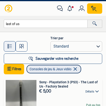
Consoles de jeu & Jeux vidéo
Trier par
Toutes les distances…
Sauvegarder votre recherche
Filtres
Consoles de jeu & Jeux vidéo
Sony - Playstation 3 (PS3) - The Last of
Us - Factory Sealed
€ 5,00
Détails
Pub au top