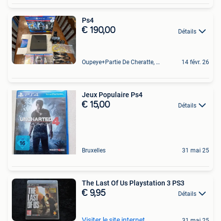
Ps4
€ 190,00
Détails
Oupeye+Partie De Cheratte, Herstal Et Wandre
14 févr. 26
Jeux Populaire Ps4
€ 15,00
Détails
Bruxelles
31 mai 25
The Last Of Us Playstation 3 PS3
€ 9,95
Détails
Visiter le site internet
31 mai 25