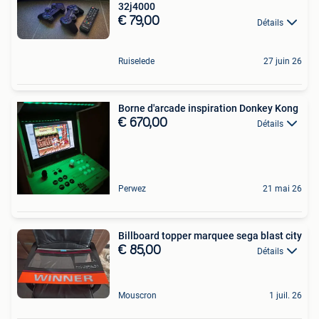
32j4000
€ 79,00
Détails
Ruiselede
27 juin 26
Borne d'arcade inspiration Donkey Kong
€ 670,00
Détails
Perwez
21 mai 26
Billboard topper marquee sega blast city
€ 85,00
Détails
Mouscron
1 juil. 26