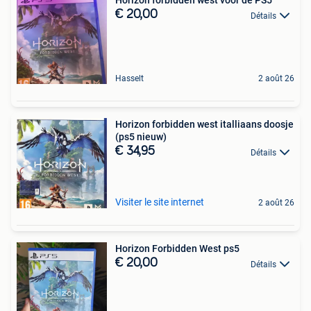
Horizon forbidden west voor de PS5
€ 20,00
Détails
Hasselt
2 août 26
Horizon forbidden west italliaans doosje
(ps5 nieuw)
€ 34,95
Détails
Visiter le site internet
2 août 26
Horizon Forbidden West ps5
€ 20,00
Détails